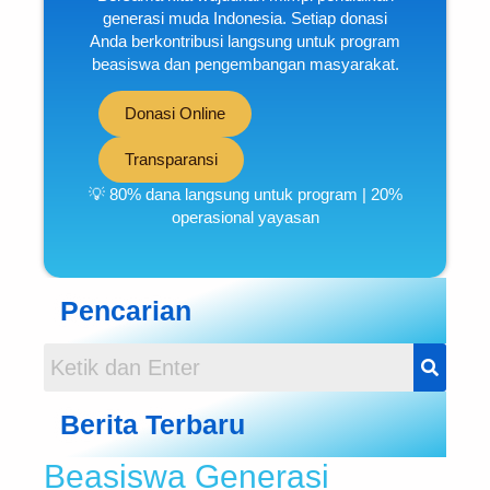
generasi muda Indonesia. Setiap donasi
Anda berkontribusi langsung untuk program
beasiswa dan pengembangan masyarakat.
Donasi Online
Transparansi
💡 80% dana langsung untuk program | 20%
operasional yayasan
Pencarian
Berita Terbaru
Beasiswa Generasi