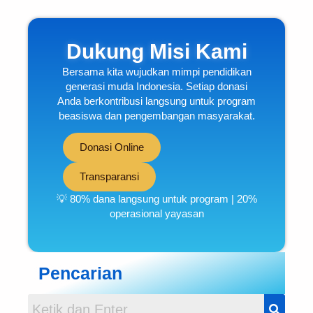
Dukung Misi Kami
Bersama kita wujudkan mimpi pendidikan
generasi muda Indonesia. Setiap donasi
Anda berkontribusi langsung untuk program
beasiswa dan pengembangan masyarakat.
Donasi Online
Transparansi
💡 80% dana langsung untuk program | 20%
operasional yayasan
Pencarian