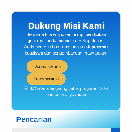
Dukung Misi Kami
Bersama kita wujudkan mimpi pendidikan
generasi muda Indonesia. Setiap donasi
Anda berkontribusi langsung untuk program
beasiswa dan pengembangan masyarakat.
Donasi Online
Transparansi
💡 80% dana langsung untuk program | 20%
operasional yayasan
Pencarian